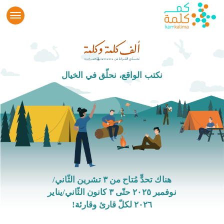
نكتب الواقع، نحلّق في الخيال
هناك تحدٍّ مُتاح من ٣ تشرين الثّاني/
نوفمبر ٢٠٢٥ حتّى ٣ كانون الثّاني/يناير
٢٠٢٦ لكلّ قارئ وقارئة!