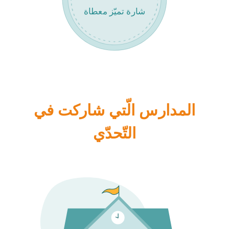
شارة تميّز معطاة
المدارس الّتي شاركت في
التّحدّي