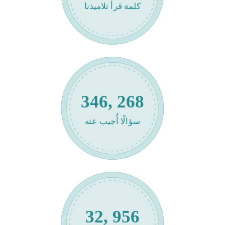
كلمة قرأ تلاميذنا
346, 268
سؤالًا أُجيب عنه
32, 956